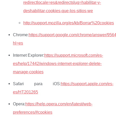
redirectlocale=es&redirectslug=habilitar-y-
deshabilitar-cookies-que-los-sitios-we
http://support.mozilla.org/es/kb/Borrar%20cookies
Chrome:
https://support.google.com/chrome/answer/956
hl=es
Internet Explorer:
https://support.microsoft.com/es-
es/help/17442/windows-internet-explorer-delete-
manage-cookies
Safari para iOS:
https://support.apple.com/es-
es/HT201265
Opera:
https://help.opera.com/en/latest/web-
preferences/#cookies