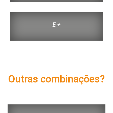
E +
Outras combinações?