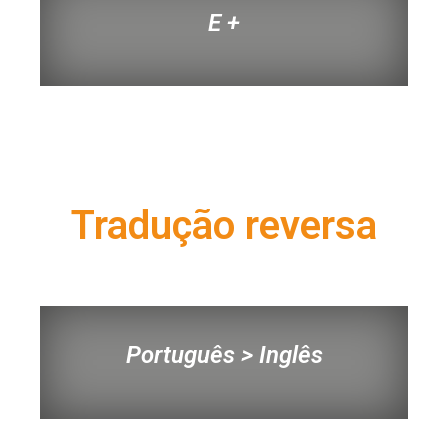
E +
Tradução reversa
Português > Inglês